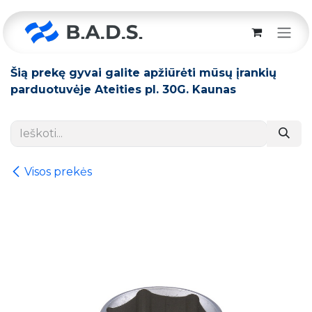
Skip to Content
Šią prekę gyvai galite apžiūrėti mūsų įrankių
parduotuvėje Ateities pl. 30G. Kaunas
Visos prekės