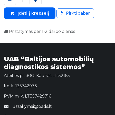
Įdėti į krepšelį
Pirkti dabar
Pristatymas per 1-2 darbo dienas
UAB “Baltijos automobilių
diagnostikos sistemos”
Ateities pl. 30G, Kaunas LT-52163
Im. k. 135742973
PVM m. k. LT357429716
uzsakymai@bads.lt