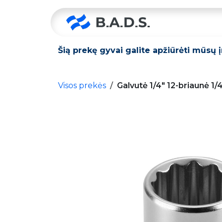
Skip to Content
Pradžia
Šią prekę gyvai galite apžiūrėti mūsų 
Visos prekės
Galvutė 1/4" 12-briaunė 1