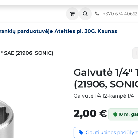
Parduotuvė
Servisas
Kontaktai
​
+370 674 40662
įrankių parduotuvėje Ateities pl. 30G. Kaunas
/4" SAE (21906, SONIC)
Galvutė 1/4" 
(21906, SONI
Galvutė 1/4 12-kampė 1/4
2,00
€
10 m. ga
Gauti kainos pasiūly