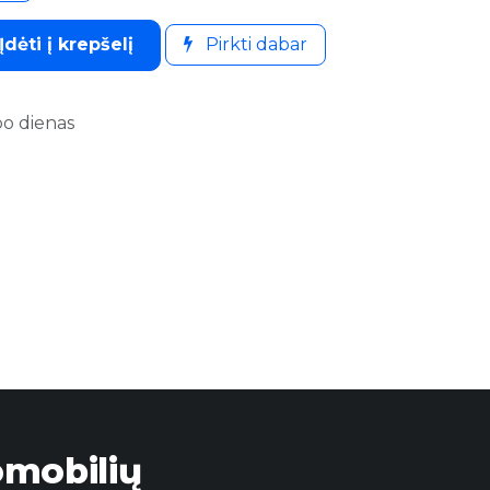
Įdėti į krepšelį
Pirkti dabar
bo dienas
omobilių