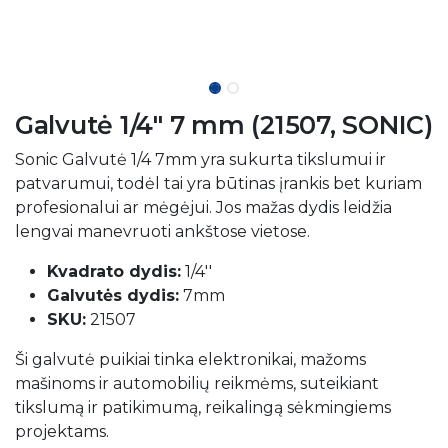
Galvutė 1/4" 7 mm (21507, SONIC)
Sonic Galvutė 1/4 7mm yra sukurta tikslumui ir
patvarumui, todėl tai yra būtinas įrankis bet kuriam
profesionalui ar mėgėjui. Jos mažas dydis leidžia
lengvai manevruoti ankštose vietose.
Kvadrato dydis:
1/4''
Galvutės dydis:
7mm
SKU:
21507
Ši galvutė puikiai tinka elektronikai, mažoms
mašinoms ir automobilių reikmėms, suteikiant
tikslumą ir patikimumą, reikalingą sėkmingiems
projektams.