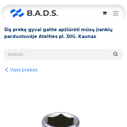
Skip to Content
Šią prekę gyvai galite apžiūrėti mūsų įrankių
parduotuvėje Ateities pl. 30G. Kaunas
Visos prekės