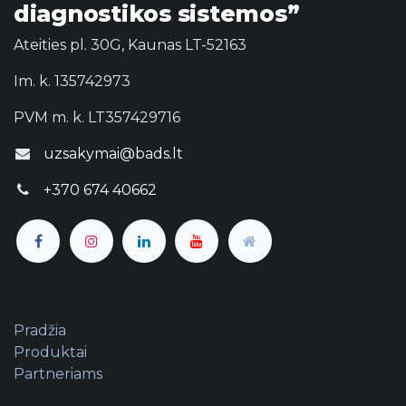
diagnostikos sistemos”
Ateities pl. 30G, Kaunas LT-52163
Im. k. 135742973
PVM m. k. LT357429716
uzsakymai@bads.lt
+370 674 40662
Pradžia
Produktai
Partneriams