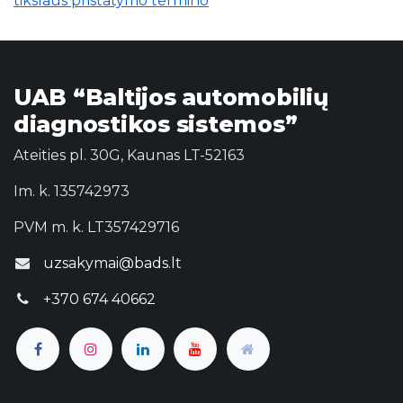
tikslaus pristatymo termino
UAB “Baltijos automobilių
diagnostikos sistemos”
Ateities pl. 30G, Kaunas LT-52163
Im. k. 135742973
PVM m. k. LT357429716
uzsakymai@bads.lt
+370 674 40662