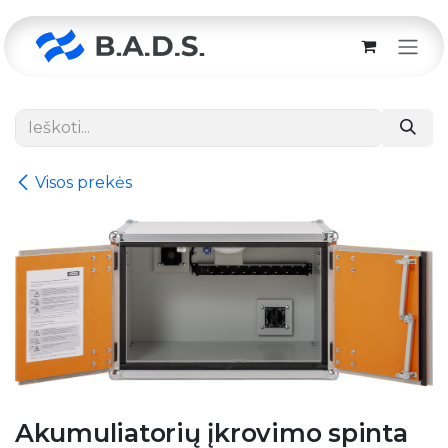
Skip to Content
Visos prekės
Akumuliatorių įkrovimo spinta