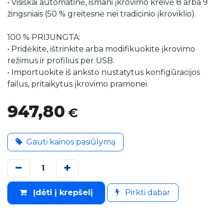
• Visiškai automatinė, išmani įkrovimo kreivė 8 arba 9
žingsniais (50 % greitesnė nei tradicinio įkroviklio).
100 % PRIJUNGTA:
• Pridėkite, ištrinkite arba modifikuokite įkrovimo
režimus ir profilius per USB.
• Importuokite iš anksto nustatytus konfigūracijos
failus, pritaikytus įkrovimo pramonei.
947,80
€
Gauti kainos pasiūlymą
Įdėti į krepšelį
Pirkti dabar