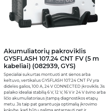
Akumuliatorių pakroviklis
GYSFLASH 107.24 CNT FV (5 m
kabeliai) (082939, GYS)
Specialiai sukurtas montuoti ant sienos arba
keltuvo, vertikalus GYSFLASH 107.24 CNT FV yra
didelės galios, 100 A, 24 V CONNECTED įkroviklis. Jis
palaiko idealiai stabilią 6 V, 12 V, 16 V ir 24 V švino arba
ličio akumuliatoriaus įtampą diagnostikos etapų
metu. Jis taip pat garantuoja optimalią įkrovimo
kokybę, kad būtų galima aptarnauti net ir