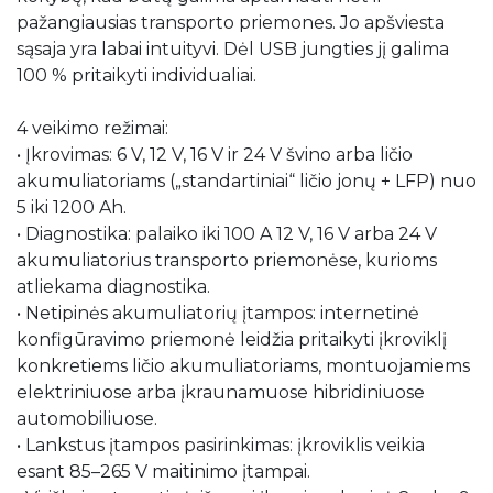
pažangiausias transporto priemones. Jo apšviesta
sąsaja yra labai intuityvi. Dėl USB jungties jį galima
100 % pritaikyti individualiai.
4 veikimo režimai:
• Įkrovimas: 6 V, 12 V, 16 V ir 24 V švino arba ličio
akumuliatoriams („standartiniai“ ličio jonų + LFP) nuo
5 iki 1200 Ah.
• Diagnostika: palaiko iki 100 A 12 V, 16 V arba 24 V
akumuliatorius transporto priemonėse, kurioms
atliekama diagnostika.
• Netipinės akumuliatorių įtampos: internetinė
konfigūravimo priemonė leidžia pritaikyti įkroviklį
konkretiems ličio akumuliatoriams, montuojamiems
elektriniuose arba įkraunamuose hibridiniuose
automobiliuose.
• Lankstus įtampos pasirinkimas: įkroviklis veikia
esant 85–265 V maitinimo įtampai.