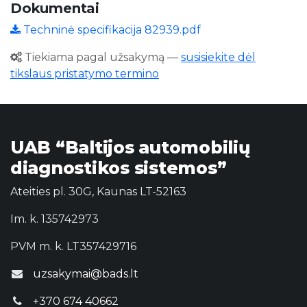
Dokumentai
Techninė specifikacija 82939.pdf
Tiekiama pagal užsakymą
—
susisiekite dėl
tikslaus pristatymo termino
UAB “Baltijos automobilių
diagnostikos sistemos”
Ateities pl. 30G, Kaunas LT-52163
Im. k. 135742973
PVM m. k. LT357429716
uzsakymai@bads.lt
+370 674 40662