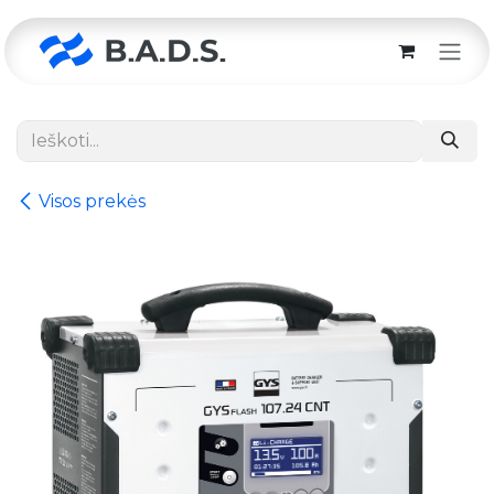
Skip to Content
Visos prekės