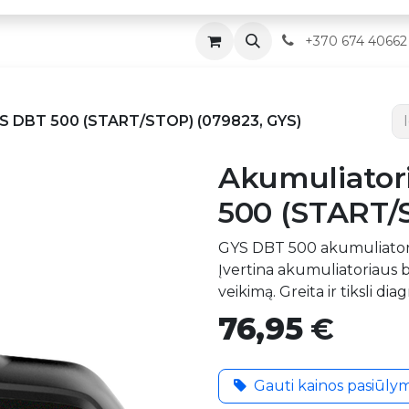
Parduotuvė
Servisas
Kontaktai
​
+370 674 40662
GYS DBT 500 (START/STOP) (079823, GYS)
Akumuliatori
500 (START/
GYS DBT 500 akumuliatori
Įvertina akumuliatoriaus bū
veikimą. Greita ir tiksli dia
76,95
€
Gauti kainos pasiūly