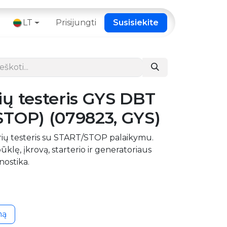
 ​
LT
Prisijungti
Susisiekite
ų testeris GYS DBT
STOP) (079823, GYS)
ų testeris su START/STOP palaikymu.
klę, įkrovą, starterio ir generatoriaus
gnostika.
mą