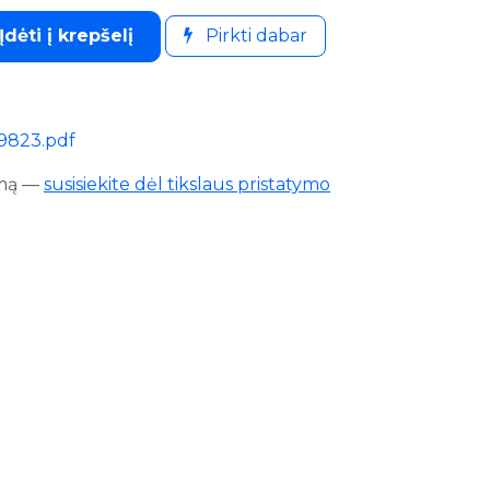
Įdėti į krepšelį
Pirkti dabar
79823.pdf
mą
—
susisiekite dėl tikslaus pristatymo