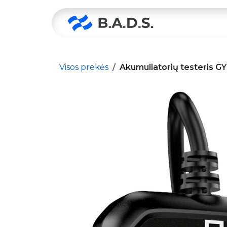
Skip to Content
Pradžia
Visos prekės
Akumuliatorių testeris 