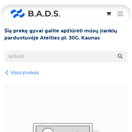
Skip to Content
Šią prekę gyvai galite apžiūrėti mūsų įrankių
parduotuvėje Ateities pl. 30G. Kaunas
Visos prekės