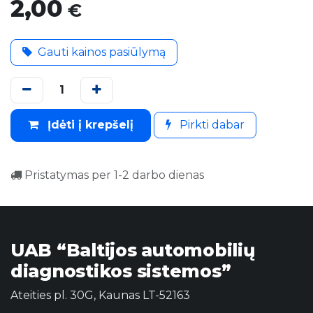
2,00
€
Gauti kainos pasiūlymą
Įdėti į krepšelį
Pirkti dabar
Pristatymas per 1-2 darbo dienas
UAB “Baltijos automobilių
diagnostikos sistemos”
Ateities pl. 30G, Kaunas LT-52163