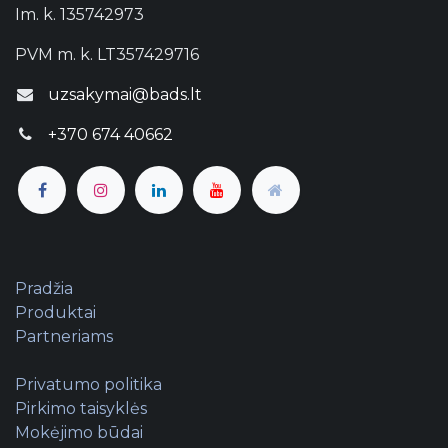
Im. k. 135742973
PVM m. k. LT357429716
uzsakymai@bads.lt
+370 674 40662
Pradžia
Produktai
Partneriams
Privatumo politika
Pirkimo taisyklės
Mokėjimo būdai