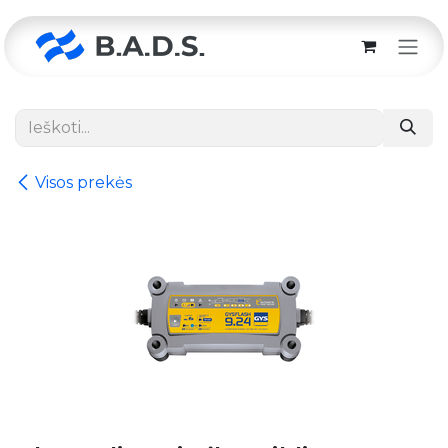
Skip to Content
Visos prekės