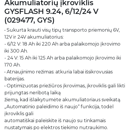
Akumuliatorių įkroviklis
GYSFLASH 9.24, 6/12/24 V
(029477, GYS)
• Sukurta krauti visų tipų transporto priemonių 6V,
12V ir 24V akumuliatorius:
- 6/12 V: 18 Ah iki 220 Ah arba palaikomojo įkrovimo
iki 300 Ah.
- 24 V: 15 Ah iki 125 Ah arba palaikomojo įkrovimo iki
170 Ah.
• Atnaujinimo režimas: atkuria labai išsikrovusias
baterijas.
• Optimizuotas priežiūros įkrovimas, įkroviklis gali likti
prijungtas neribotą laiką
žiemą, kad išlaikytumėte akumuliatoriaus sveikatą.
„Automatinio paleidimo iš naujo“ funkcija, todėl
įkroviklis gali
automatiškai paleiskite iš naujo su tinkamais
nustatymais po elektros tiekimo nutraukimo.