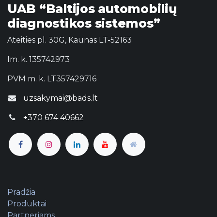
UAB “Baltijos automobilių
diagnostikos sistemos”
Ateities pl. 30G, Kaunas LT-52163
Im. k. 135742973
PVM m. k. LT357429716
uzsakymai@bads.lt
+370 674 40662
Pradžia
Produktai
Partneriams