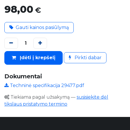
98,00
€
Gauti kainos pasiūlymą
Įdėti į krepšelį
Pirkti dabar
Dokumentai
Techninė specifikacija 29477.pdf
Tiekiama pagal užsakymą
—
susisiekite dėl
tikslaus pristatymo termino