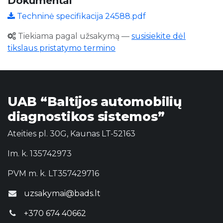
Dokumentai
Techninė specifikacija 24588.pdf
Tiekiama pagal užsakymą
—
susisiekite dėl
tikslaus pristatymo termino
UAB “Baltijos automobilių
diagnostikos sistemos”
Ateities pl. 30G, Kaunas LT-52163
Im. k. 135742973
PVM m. k. LT357429716
uzsakymai@bads.lt
+370 674 40662