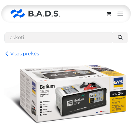
Skip to Content
Visos prekės