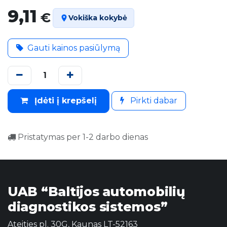
9,11
€
Vokiška kokybė
Gauti kainos pasiūlymą
Įdėti į krepšelį
Pirkti dabar
Pristatymas per 1-2 darbo dienas
UAB “Baltijos automobilių
diagnostikos sistemos”
Ateities pl. 30G, Kaunas LT-52163