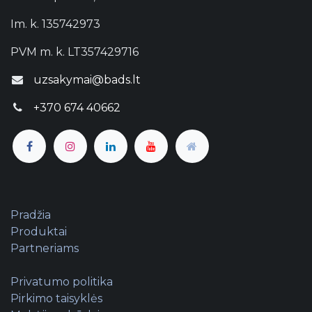
Im. k. 135742973
PVM m. k. LT357429716
uzsakymai@bads.lt
+370 674 40662
Pradžia
Produktai
Partneriams
Privatumo politika
Pirkimo taisyklės