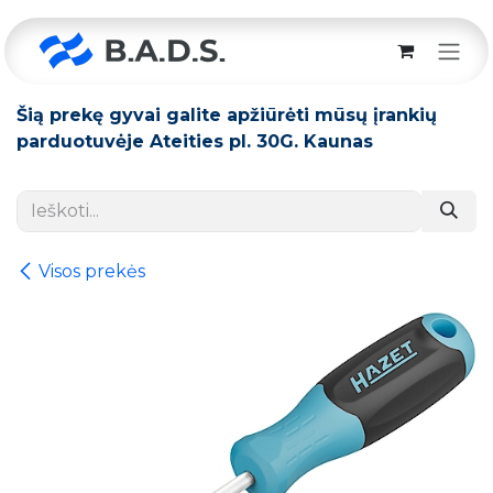
Skip to Content
Šią prekę gyvai galite apžiūrėti mūsų įrankių
parduotuvėje Ateities pl. 30G. Kaunas
Visos prekės