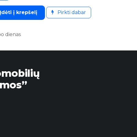
Įdėti į krepšelį
Pirkti dabar
bo dienas
omobilių
emos”