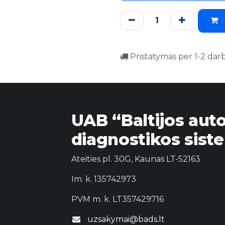
Pristatymas per 1-2 dar
UAB “Baltijos aut
diagnostikos sist
Ateities pl. 30G, Kaunas LT-52163
Im. k. 135742973
PVM m. k. LT357429716
uzsakymai@bads.lt