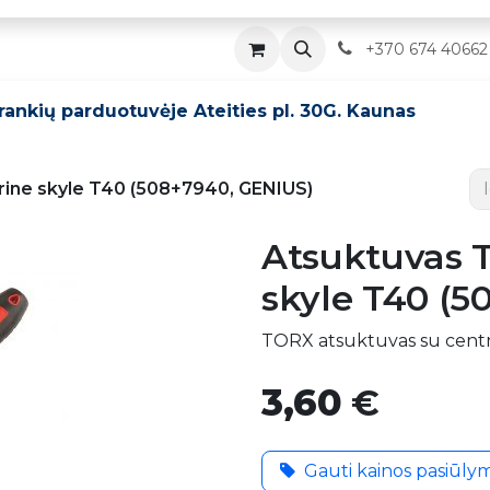
Parduotuvė
Servisas
Kontaktai
​
+370 674 40662
įrankių parduotuvėje Ateities pl. 30G. Kaunas
rine skyle T40 (508+7940, GENIUS)
Atsuktuvas 
skyle T40 (5
TORX atsuktuvas su centri
3,60
€
Gauti kainos pasiūly