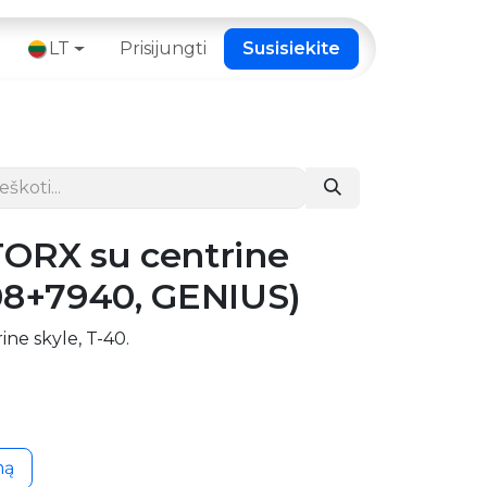
 ​
LT
Prisijungti
Susisiekite
TORX su centrine
08+7940, GENIUS)
ne skyle, T-40.
mą