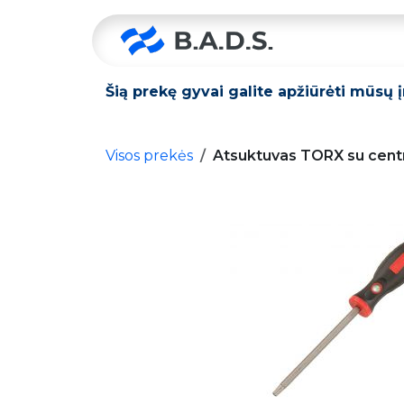
Skip to Content
Pradžia
Šią prekę gyvai galite apžiūrėti mūsų 
Visos prekės
Atsuktuvas TORX su cent