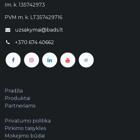
Im. k. 135742973
PVM m. k. LT357429716
uzsakymai@bads.lt
+370 674 40662
Pradžia
Produktai
Partneriams
Privatumo politika
Pirkimo taisyklės
Mokėjimo būdai