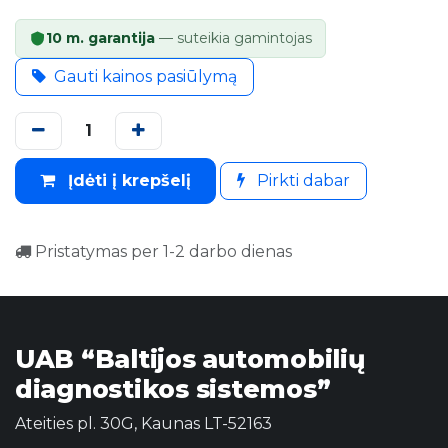
10 m. garantija
— suteikia gamintojas
Gauti kainos pasiūlymą
Įdėti į krepšelį
Pirkti dabar
Pristatymas per 1-2 darbo dienas
UAB “Baltijos automobilių
diagnostikos sistemos”
Ateities pl. 30G, Kaunas LT-52163