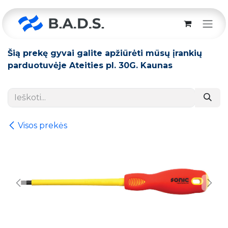
Skip to Content
Šią prekę gyvai galite apžiūrėti mūsų įrankių
parduotuvėje Ateities pl. 30G. Kaunas
Visos prekės