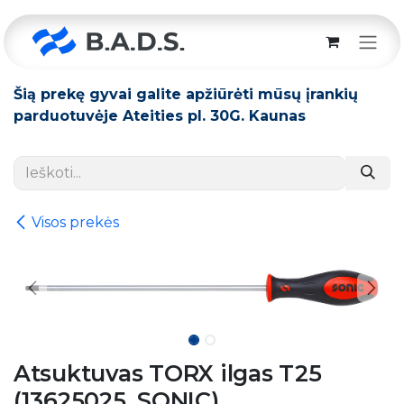
Skip to Content
Šią prekę gyvai galite apžiūrėti mūsų įrankių
parduotuvėje Ateities pl. 30G. Kaunas
Visos prekės
Atsuktuvas TORX ilgas T25
(13625025, SONIC)