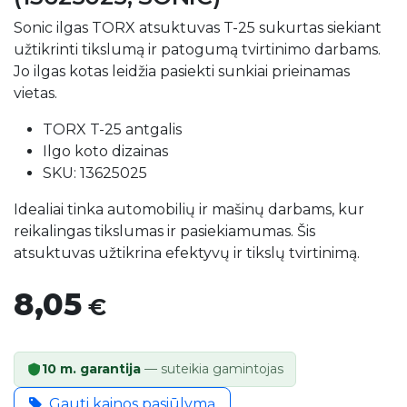
Sonic ilgas TORX atsuktuvas T-25 sukurtas siekiant
užtikrinti tikslumą ir patogumą tvirtinimo darbams.
Jo ilgas kotas leidžia pasiekti sunkiai prieinamas
vietas.
TORX T-25 antgalis
Ilgo koto dizainas
SKU: 13625025
Idealiai tinka automobilių ir mašinų darbams, kur
reikalingas tikslumas ir pasiekiamumas. Šis
atsuktuvas užtikrina efektyvų ir tikslų tvirtinimą.
8,05
€
10 m. garantija
— suteikia gamintojas
Gauti kainos pasiūlymą