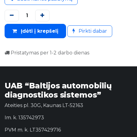
Įdėti į krepšelį
Pirkti dabar
Pristatymas per 1-2 darbo dienas
UAB “Baltijos automobilių
diagnostikos sistemos”
Ateities pl. 30G, Kaunas LT-52163
Im. k. 135742973
PVM m. k. LT357429716