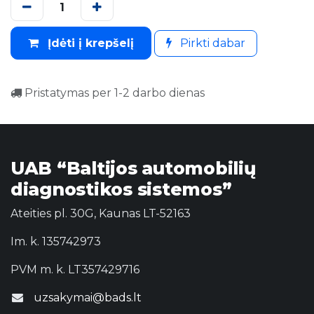
Įdėti į krepšelį
Pirkti dabar
Pristatymas per 1-2 darbo dienas
UAB “Baltijos automobilių
diagnostikos sistemos”
Ateities pl. 30G, Kaunas LT-52163
Im. k. 135742973
PVM m. k. LT357429716
uzsakymai@bads.lt