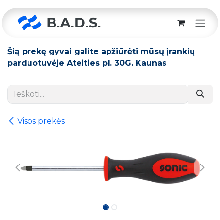
Skip to Content
Šią prekę gyvai galite apžiūrėti mūsų įrankių
parduotuvėje Ateities pl. 30G. Kaunas
Visos prekės