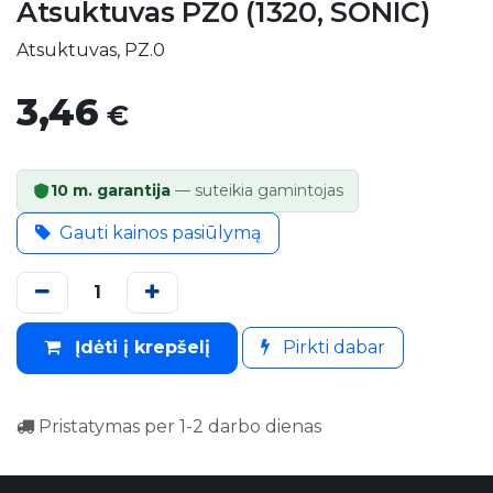
Atsuktuvas PZ0 (1320, SONIC)
Atsuktuvas, PZ.0
3,46
€
10 m. garantija
— suteikia gamintojas
Gauti kainos pasiūlymą
Įdėti į krepšelį
Pirkti dabar
Pristatymas per 1-2 darbo dienas