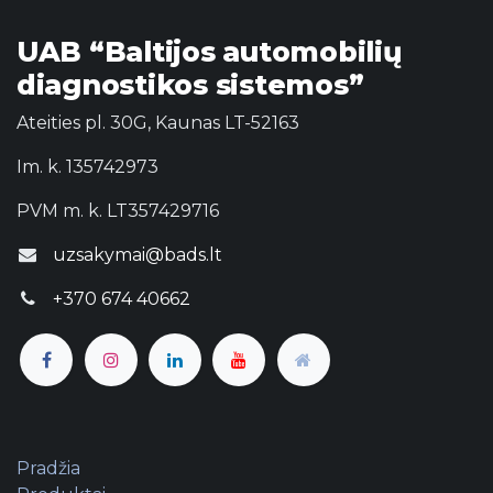
UAB “Baltijos automobilių
diagnostikos sistemos”
Ateities pl. 30G, Kaunas LT-52163
Im. k. 135742973
PVM m. k. LT357429716
uzsakymai@bads.lt
+370 674 40662
Pradžia