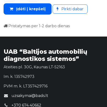
Įdėti į krepšelį
Pirkti dabar
Pristatymas per 1-2 darbo dienas
UAB “Baltijos automobilių
diagnostikos sistemos”
Ateities pl. 30G, Kaunas LT-52163
Im. k. 135742973
PVM m. k. LT357429716
uzsakymai@bads.lt
+370 674 40662