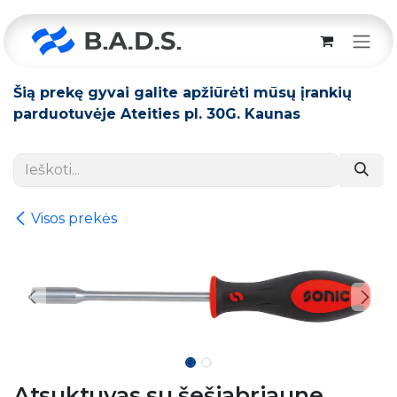
Skip to Content
Šią prekę gyvai galite apžiūrėti mūsų įrankių
parduotuvėje Ateities pl. 30G. Kaunas
Visos prekės
Atsuktuvas su šešiabriaune