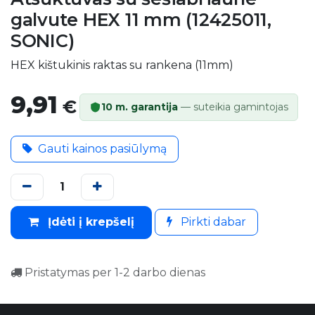
galvute HEX 11 mm (12425011,
SONIC)
HEX kištukinis raktas su rankena (11mm)
9,91
€
10 m. garantija
— suteikia gamintojas
Gauti kainos pasiūlymą
Įdėti į krepšelį
Pirkti dabar
Pristatymas per 1-2 darbo dienas