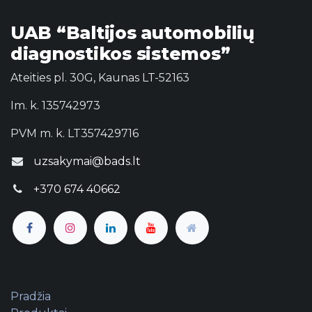
UAB “Baltijos automobilių
diagnostikos sistemos”
Ateities pl. 30G, Kaunas LT-52163
Im. k. 135742973
PVM m. k. LT357429716
uzsakymai@bads.lt
+370 674 40662
Pradžia