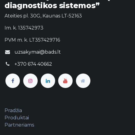
diagnostikos sistemos”
Ateities pl. 30G, Kaunas LT-52163
Im. k. 135742973
PVM m. k. LT357429716
uzsakymai@bads.lt
+370 674 40662
Pradžia
Produktai
Partneriams