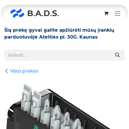
Skip to Content
Šią prekę gyvai galite apžiūrėti mūsų įrankių
parduotuvėje Ateities pl. 30G. Kaunas
Visos prekės