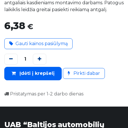
antgaliais kasdieniams montavimo darbams. Patogus
laikiklis leidžia greitai pasiekti reikiamą antgalį.
6,38
€
Gauti kainos pasiūlymą
Įdėti į krepšelį
Pirkti dabar
Pristatymas per 1-2 darbo dienas
UAB “Baltijos automobilių