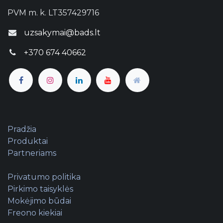
PVM m. k. LT357429716
uzsakymai@bads.lt
+370 674 40662
Pradžia
Produktai
Partneriams
Privatumo politika
Pirkimo taisyklės
Mokėjimo būdai
Freono kiekiai