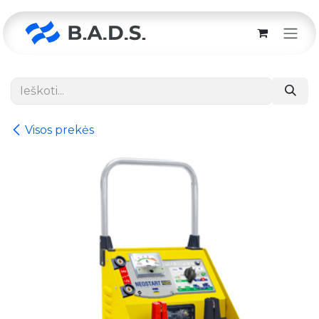
Skip to Content
Visos prekės