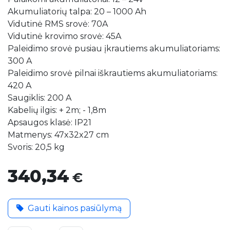
Akumuliatorių talpa: 20 – 1000 Ah
Vidutinė RMS srovė: 70A
Vidutinė krovimo srovė: 45A
Paleidimo srovė pusiau įkrautiems akumuliatoriams:
300 A
Paleidimo srovė pilnai iškrautiems akumuliatoriams:
420 A
Saugiklis: 200 A
Kabelių ilgis: + 2m; - 1,8m
Apsaugos klasė: IP21
Matmenys: 47x32x27 cm
Svoris: 20,5 kg
340,34
€
Gauti kainos pasiūlymą