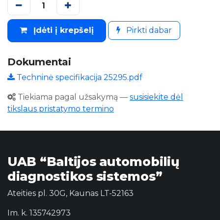
Įdėti į krepšelį
Pirkti dabar
Dokumentai
Techninė specifikacija 25295.pdf
Tiekiama pagal užsakymą
—
susisiekite dėl
tikslaus pristatymo termino
UAB “Baltijos automobilių
diagnostikos sistemos”
Ateities pl. 30G, Kaunas LT-52163
Im. k. 135742973